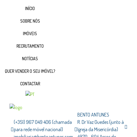
INÍCIO
SOBRE NÓS
IMÓVEIS
RECRUTAMENTO
NOTÍCIAS
QUER VENDER O SEU IMÓVEL?
CONTACTAR
BENTO ANTUNES
(+351) 967 049 406 (chamada
R. Dr Vaz Guedes (junto à
para rede móvel nacional)
Igreja da Misericórdia)
imobiliaria@bentoantunes.com
4970 - 604 Arcos de