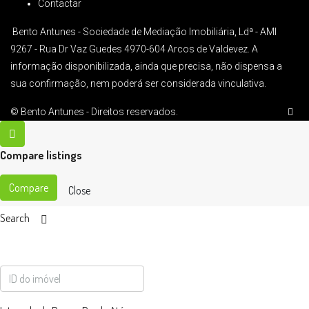
Contactar
Bento Antunes - Sociedade de Mediação Imobiliária, Ldª - AMI
9267 -
Rua Dr Vaz Guedes 4970-604 Arcos de Valdevez. A
informação disponibilizada, ainda que precisa, não dispensa a
sua confirmação, nem poderá ser considerada vinculativa.
© Bento Antunes - Direitos reservados.
Compare listings
Compare
Close
Search