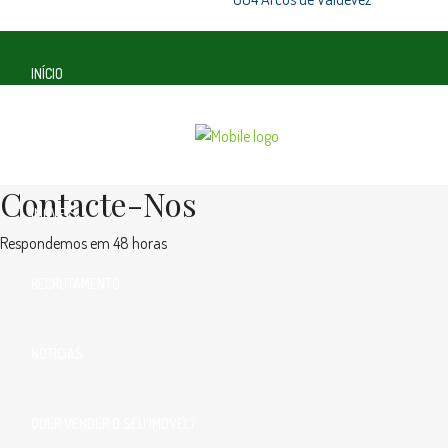
INÍCIO
SOBRE NÓS
Contacte-Nos
IMÓVEIS
Respondemos em 48 horas
RECRUTAMENTO
NOTÍCIAS
QUER VENDER O SEU IMÓVEL?