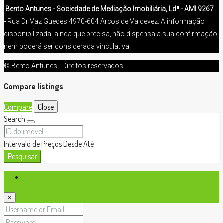
Bento Antunes - Sociedade de Mediação Imobiliária, Ldª - AMI 9267
-
Rua Dr Vaz Guedes 4970-604 Arcos de Valdevez. A informação
disponibilizada, ainda que precisa, não dispensa a sua confirmação,
nem poderá ser considerada vinculativa.
© Bento Antunes - Direitos reservados.
Compare listings
Compare
Close
Search
Intervalo de Preços
Desde
Até
Pesquisar
Login
×