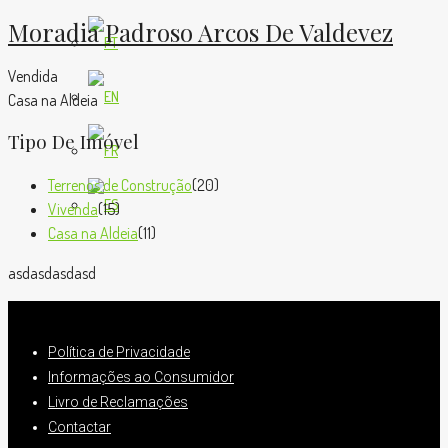
Moradia Padroso Arcos De Valdevez
Vendida
Casa na Aldeia
Tipo De Imóvel
Terrenos de Construção
(20)
Vivenda
(15)
Casa na Aldeia
(11)
asdasdasdasd
Política de Privacidade
Informações ao Consumidor
Livro de Reclamações
Contactar