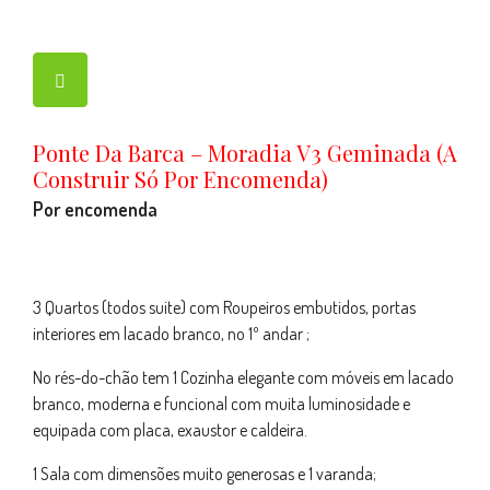
Ponte Da Barca – Moradia V3 Geminada (a
Construir Só Por Encomenda)
Por encomenda
Descrição
Moradia T3 constituída por:
3 Quartos (todos suite) com Roupeiros embutidos, portas
interiores em lacado branco, no 1º andar ;
No rés-do-chão tem 1 Cozinha elegante com móveis em lacado
branco, moderna e funcional com muita luminosidade e
equipada com placa, exaustor e caldeira.
1 Sala com dimensões muito generosas e 1 varanda;