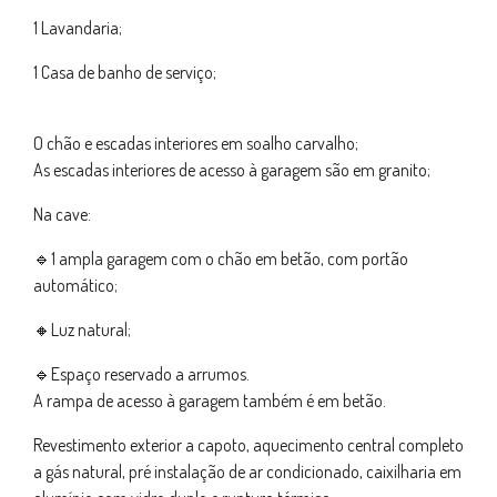
1 Lavandaria;
1 Casa de banho de serviço;
O chão e escadas interiores em soalho carvalho;
As escadas interiores de acesso à garagem são em granito;
Na cave:
🔹1 ampla garagem com o chão em betão, com portão
automático;
🔸Luz natural;
🔹Espaço reservado a arrumos.
A rampa de acesso à garagem também é em betão.
Revestimento exterior a capoto, aquecimento central completo
a gás natural, pré instalação de ar condicionado, caixilharia em