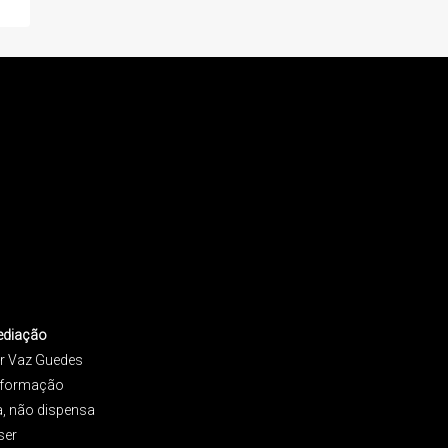
ediação
r Vaz Guedes
informação
a, não dispensa
ser