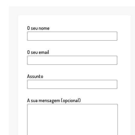
O seu nome
O seu email
Assunto
A sua mensagem (opcional)