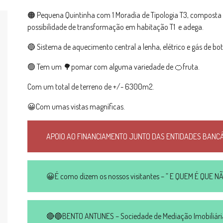
🟠 Pequena Quintinha com 1 Moradia de Tipologia T3, composta 
possibilidade de transformação em habitação T1 e adega.
🔵 Sistema de aquecimento central a lenha, elétrico e gás de boti
🟢 Tem um 🌳pomar com alguma variedade de 🍊fruta.
Com um total de terreno de +/- 6300m2.
😀Com umas vistas magníficas.
APOIO AO FINANCIAMENTO JUNTO DAS ENTIDADES BANC
😀É como dizem os nossos visitantes – ” E QUEM É QUE
🔴🔵BENTO ANTUNES – Sociedade de Mediação Imobiliária,