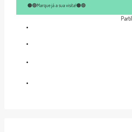
🟠🟢Marque já a sua visita!🟠🟢
Parti