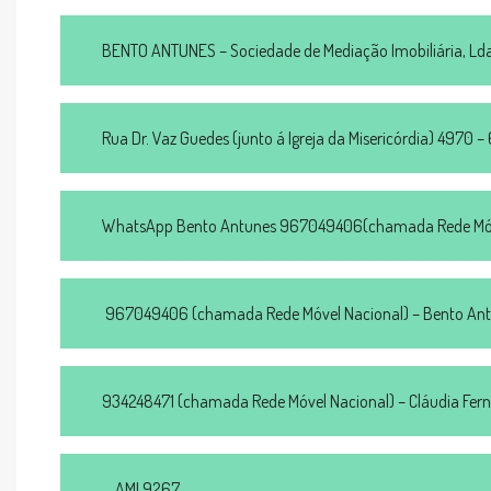
BENTO ANTUNES – Sociedade de Mediação Imobiliária, Lda.
Rua Dr. Vaz Guedes (junto á Igreja da Misericórdia) 4970 
WhatsApp Bento Antunes 967049406(chamada Rede Móv
967049406 (chamada Rede Móvel Nacional) – Bento An
934248471 (chamada Rede Móvel Nacional) – Cláudia Fer
AMI 9267