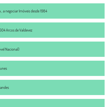
, a negociar Imóveis desde 1984
– 604 Arcos de Valdevez
el Nacional)
tunes
nandes