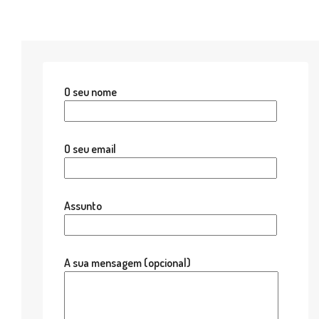
O seu nome
O seu email
Assunto
A sua mensagem (opcional)