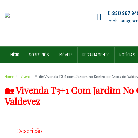
(+351) 967 04
imobiliaria@be
INÍCIO
SOBRE NÓS
IMÓVEIS
RECRUTAMENTO
NOTÍCIAS
Home
Vivenda
🏡 Vivenda T3+1 com Jardim no Centro de Arcos de Valde
🏡 Vivenda T3+1 Com Jardim No 
Valdevez
Descrição