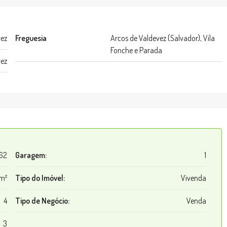
vez
Freguesia
Arcos de Valdevez (Salvador), Vila
Fonche e Parada
vez
62
Garagem:
1
 m²
Tipo do Imóvel:
Vivenda
4
Tipo de Negócio:
Venda
3