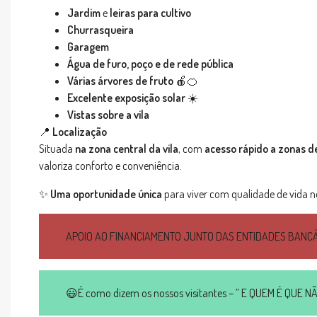
Jardim
e
leiras para cultivo
Churrasqueira
Garagem
Água de furo, poço e de rede pública
Várias árvores de fruto
🍎🍊
Excelente exposição solar
☀️
Vistas sobre a vila
📍
Localização
Situada
na zona central da vila
, com
acesso rápido a zonas de
valoriza conforto e conveniência.
✨
Uma oportunidade única
para viver com qualidade de vida n
APOIO AO FINANCIAMENTO JUNTO DAS ENTIDADES BANC
😃É como dizem os nossos visitantes – ” E QUEM É QUE