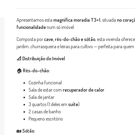
Apresentamos esta
magnífica moradia T3+1
, situada
no coraçã
funcionalidade
num só imóvel.
Composta por
cave, rés-do-chão e sótão
, esta vivenda oferec
jardim, churrasqueira e leiras para cultivo — perfeita para que
📐
Distribuição do Imóvel
🏠
Rés-do-chão:
Cozinha funcional
Sala de estar com
recuperador de calor
Sala de jantar
3 quartos (1 deles em
suíte
)
2 casas de banho
Pequeno escritório
🏡
Sótão: