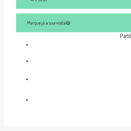
Marque já a sua visita😃
Parti