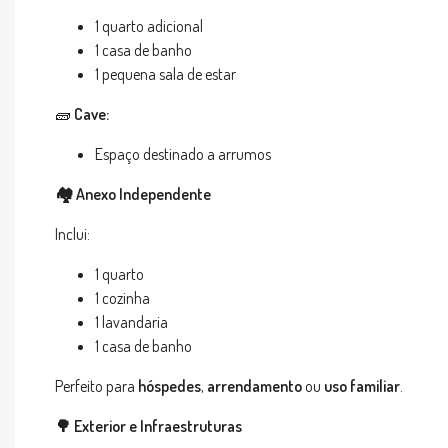
1 quarto adicional
1 casa de banho
1 pequena sala de estar
🧱
Cave:
Espaço destinado a arrumos
🏘️
Anexo Independente
Inclui:
1 quarto
1 cozinha
1 lavandaria
1 casa de banho
Perfeito para
hóspedes
,
arrendamento
ou
uso familiar
.
🌳
Exterior e Infraestruturas